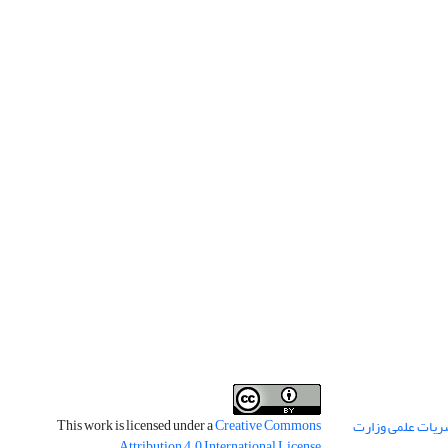
This work is licensed under a
Creative Commons
ریات علمی وزارت
.
Attribution 4.0 International License