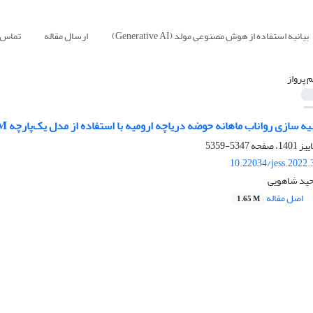
بیانیه استفاده از هوش مصنوعی مولد (Generative AI)
ارسال مقاله
تماس ب
م پرواز
واناب ماهانه حوضه دریاچه ارومیه با استفاده از ﻣﺪل ﯾﮏﭘﺎرﭼﻪ AWBM در اﺳﺘﺎن ﮐﺮدﺳﺘﺎن در ایستگاه سنته
5347-5359
10.22034/jess.2022
وحید شاهویی
اصل مقاله
1.65 M