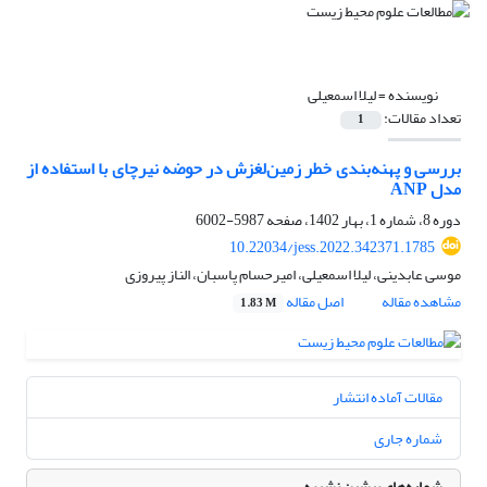
نویسنده =
لیلا اسمعیلی
تعداد مقالات:
1
بررسی و پهنه‌بندی خطر زمین‌لغزش در حوضه نیرچای با استفاده از
مدل ANP
دوره 8، شماره 1، بهار 1402، صفحه
5987-6002
10.22034/jess.2022.342371.1785
موسی عابدینی، لیلا اسمعیلی، امیرحسام پاسبان، الناز پیروزی
مشاهده مقاله
اصل مقاله
1.83 M
مقالات آماده انتشار
شماره جاری
شماره‌های پیشین نشریه