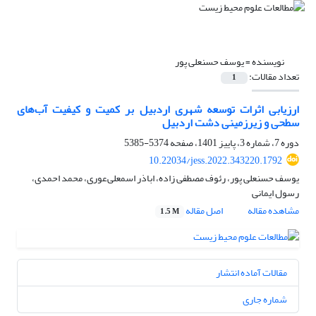
نویسنده =
یوسف حسنعلی پور
تعداد مقالات:
1
ارزیابی اثرات توسعه شهری اردبیل بر کمیت و کیفیت آب‌های
سطحی و زیرزمینی دشت اردبیل
دوره 7، شماره 3، پاییز 1401، صفحه
5374-5385
10.22034/jess.2022.343220.1792
یوسف حسنعلی پور، رئوف مصطفی زاده، اباذر اسمعلی‌عوری، محمد احمدی،
رسول ایمانی
مشاهده مقاله
اصل مقاله
1.5 M
مقالات آماده انتشار
شماره جاری