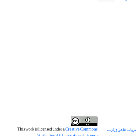
This work is licensed under a
Creative Commons
ریات علمی وزارت
.
Attribution 4.0 International License