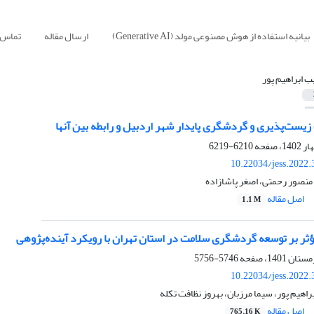
بیانیه استفاده از هوش مصنوعی مولد (Generative AI)
ارسال مقاله
تماس ب
ب ابراهیم پور
ت‌پذیری و گردشگری پایدار شهر اردبیل و رابطه بین آنها
6210-6219
10.22034/jess.2022
 منصور رحمتی، اصغر پاشازاده
اصل مقاله
1.1 M
ؤثر بر توسعه گردشگری سلامت در استان تهران با رویکرد آینده‌پژوهی
5746-5756
10.22034/jess.2022
راهیم پور، سیما مرزبان، بهروز نظافت تکله
اصل مقاله
765.16 K