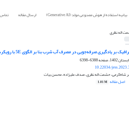
بیانیه استفاده از هوش مصنوعی مولد (Generative AI)
ارسال مقاله
تماس ب
ت اله نظری
بر یادگیری صرفه‌جویی در مصرف آب شرب بنا بر الگوی 5E با رویکرد پایداری محیط زیست
6388-6398
10.22034/jess.2023
یر شاه‌کرمی، حشمت اله نظری، صدف علیزاده، محسن بیات
اصل مقاله
1.01 M