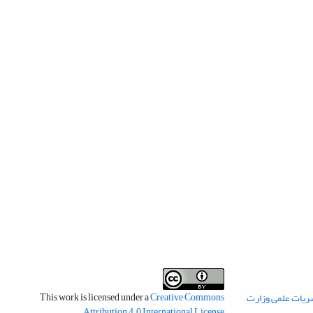
This work is licensed under a
Creative Commons
ریات علمی وزارت
.
Attribution 4.0 International License