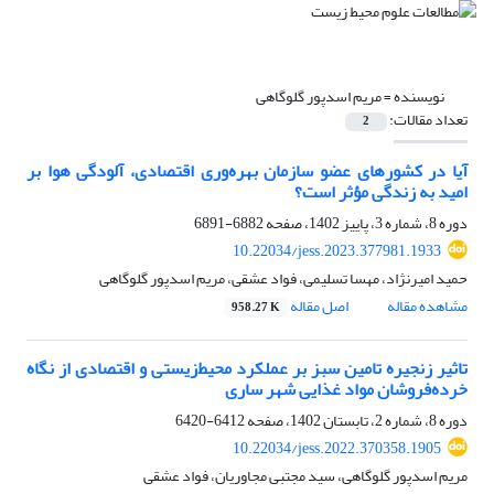
نویسنده =
مریم اسدپور گلوگاهی
تعداد مقالات:
2
آیا در کشورهای عضو سازمان بهره‌وری اقتصادی، آلودگی هوا بر
امید به زندگی مؤثر است؟
دوره 8، شماره 3، پاییز 1402، صفحه
6882-6891
10.22034/jess.2023.377981.1933
حمید امیرنژاد، مهسا تسلیمی، فواد عشقی، مریم اسدپور گلوگاهی
مشاهده مقاله
اصل مقاله
958.27 K
تاثیر زنجیره تامین سبز بر عملکرد محیط‌زیستی و اقتصادی از نگاه
خرده‌فروشان مواد غذایی شهر ساری
دوره 8، شماره 2، تابستان 1402، صفحه
6412-6420
10.22034/jess.2022.370358.1905
مریم اسدپور گلوگاهی، سید مجتبی مجاوریان، فواد عشقی