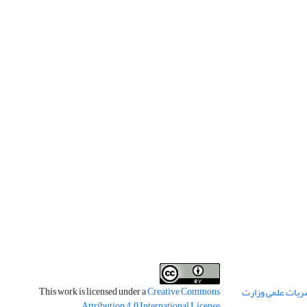
This work is licensed under a
Creative Commons
ریات علمی وزارت
.
Attribution 4.0 International License