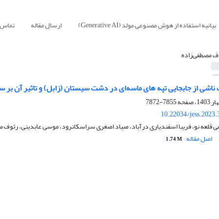
بیانیه استفاده از هوش مصنوعی مولد (Generative AI)
ارسال مقاله
تماس ب
ف مصطفی‌زاده
 ناشی از جابجایی تپه های ماسه‌ای در دشت سیستان (زابل) و تاثیر آن بر س
7855-7872
10.22034/jess.2023
 قلعه نو، فریبا اسفندیاری درآباد، صیاد اصغری سراسکانرود، موسی عابدینی، رئوف م
اصل مقاله
1.74 M