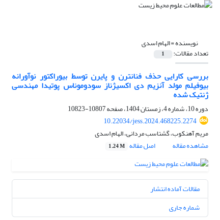
نویسنده =
الهام اسدی
تعداد مقالات:
1
بررسی کارایی حذف فنانترن و پایرن توسط بیوراکتور نوآورانه
بیوفیلم مولد آنزیم دی اکسیژناز سودوموناس پوتیدا مهندسی
ژنتیک شده
دوره 10، شماره 4، زمستان 1404، صفحه
10807-10823
10.22034/jess.2024.468225.2274
مریم آهنکوب، گشتاسب مردانی، الهام اسدی
مشاهده مقاله
اصل مقاله
1.24 M
مقالات آماده انتشار
شماره جاری