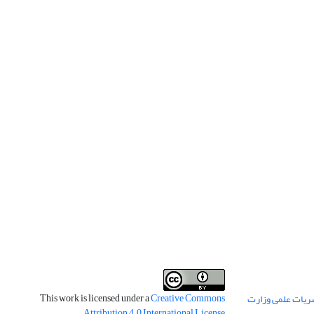
This work is licensed under a
Creative Commons
ریات علمی وزارت
.
Attribution 4.0 International License