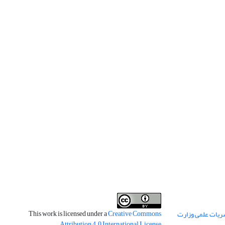
This work is licensed under a
Creative Commons
ریات علمی وزارت
.
Attribution 4.0 International License