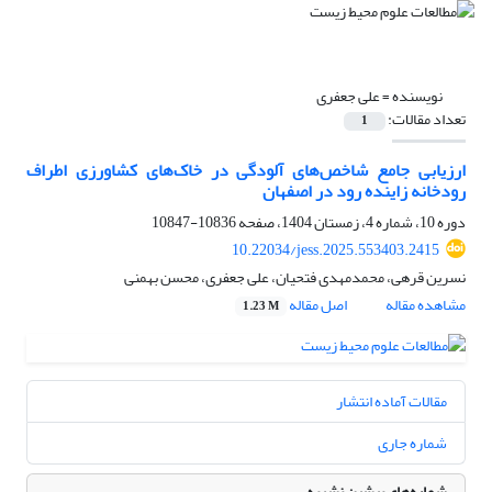
نویسنده =
علی جعفری
تعداد مقالات:
1
ارزیابی جامع شاخص‌های آلودگی در خاک‌های کشاورزی اطراف
رودخانه زاینده رود در اصفهان
دوره 10، شماره 4، زمستان 1404، صفحه
10836-10847
10.22034/jess.2025.553403.2415
نسرین قرهی، محمد‌مهدی فتحیان، علی جعفری، محسن بهمنی
مشاهده مقاله
اصل مقاله
1.23 M
مقالات آماده انتشار
شماره جاری
شماره‌های پیشین نشریه