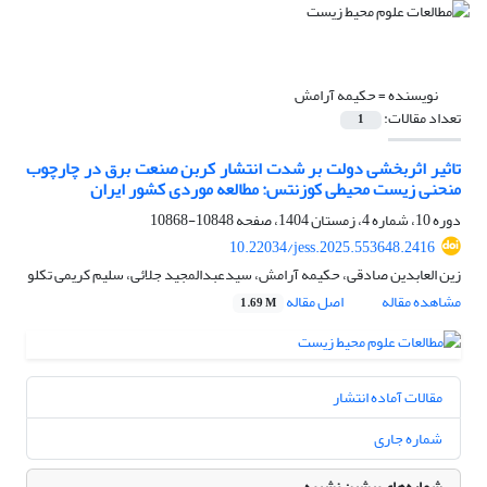
نویسنده =
حکیمه آرامش
تعداد مقالات:
1
تاثیر اثربخشی دولت بر شدت انتشار کربن صنعت برق در چارچوب
منحنی زیست محیطی کوزنتس: مطالعه موردی کشور ایران
دوره 10، شماره 4، زمستان 1404، صفحه
10848-10868
10.22034/jess.2025.553648.2416
زین العابدین صادقی، حکیمه آرامش، سیدعبدالمجید جلائی، سلیم کریمی تکلو
مشاهده مقاله
اصل مقاله
1.69 M
مقالات آماده انتشار
شماره جاری
شماره‌های پیشین نشریه