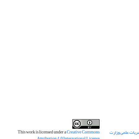
This work is licensed under a
Creative Commons
ریات علمی وزارت
.
Attribution 4.0 International License