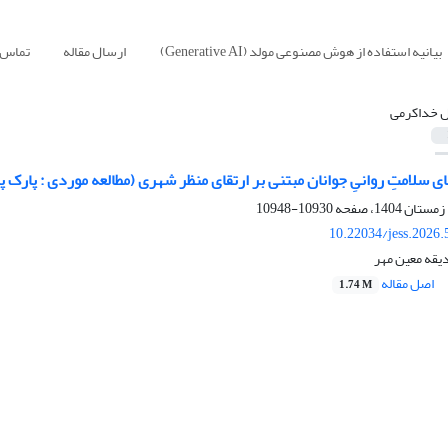
بیانیه استفاده از هوش مصنوعی مولد (Generative AI)
ارسال مقاله
تماس ب
 خداکرمى
ی سلامتِ روانیِ جوانان مبتنی بر ارتقای منظر شهری (مطالعه موردی : پارک 
10930-10948
10.22034/jess.2026
قه معین مهر
اصل مقاله
1.74 M