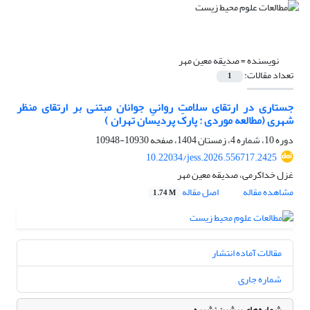
نویسنده =
صدیقه معین مهر
تعداد مقالات:
1
جستاری در ارتقای سلامتِ روانیِ جوانان مبتنی بر ارتقای منظر
شهری (مطالعه موردی : پارک پردیسان تهران )
دوره 10، شماره 4، زمستان 1404، صفحه
10930-10948
10.22034/jess.2026.556717.2425
غزل خداکرمى، صدیقه معین مهر
مشاهده مقاله
اصل مقاله
1.74 M
مقالات آماده انتشار
شماره جاری
شماره‌های پیشین نشریه