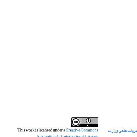
This work is licensed under a
Creative Commons
ریات علمی وزارت
.
Attribution 4.0 International License