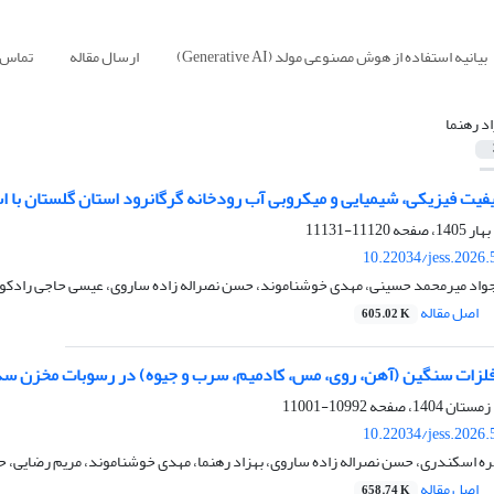
بیانیه استفاده از هوش مصنوعی مولد (Generative AI)
ارسال مقاله
تماس ب
اد رهنما
ت فیزیکی، شیمیایی و میکروبی آب رودخانه گرگانرود استان گلستان با استفاده
11120-11131
10.22034/jess.2026
جواد میرمحمد حسینی، مهدی خوشناموند، حسن نصراله زاده ساروی، عیسی حاجی رادکو
اصل مقاله
605.02 K
ت سنگین (آهن، روی، مس، کادمیم، سرب و جیوه) در رسوبات مخزن سد خرسان ۳ با استفاده از شاخص‌های
10992-11001
10.22034/jess.2026
ه اسکندری، حسن نصراله زاده ساروی، بهزاد رهنما، مهدی خوشناموند، مریم رضایی، ح
اصل مقاله
658.74 K