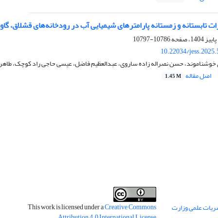
ت تابستانه و زمستانه پارامترهای شیمیایی آب در رودخانه‌های قشلاق، گاوه
10786-10797
10.22034/jess.2025
ی خوشناموند، حسن نصراله زاده ساروی، عبدالعظیم فاضل، عیسی حاجی راد کوچک، طاهر
اصل مقاله
1.45 M
This work is licensed under a
Creative Commons
ریات علمی وزارت
.
Attribution 4.0 International License