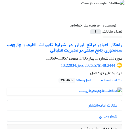
نویسنده =
مرضیه علی خواه اصل
تعداد مقالات:
1
راهکار احیای مراتع ایران در شرایط تغییرات اقلیمی: چارچوب
سه‌محوری جامع مبتنی بر مدیریت انطباقی
دوره 11، شماره 1، بهار 1405، صفحه
11057-11069
10.22034/jess.2026.576148.2444
مرضیه علی خواه اصل
مشاهده مقاله
اصل مقاله
397.46 K
مقالات آماده انتشار
شماره جاری
شماره‌های پیشین نشریه