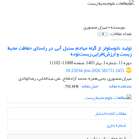
نویسنده =
مهران منصوری
تعداد مقالات:
1
تولید نانوسلولز از گیاه مهاجم سنبل آبی در راستای حفاظت محیط
زیست و ارزش‌افزایی زیست‌توده
دوره 11، شماره 1، بهار 1405، صفحه
11088-11102
10.22034/jess.2026.581711.2455
مهران منصوری، یحیی همزه، محمد آزادفلاح، علی عبدالخانی، رضا اولادی
مشاهده مقاله
اصل مقاله
732.16 K
مقالات آماده انتشار
شماره جاری
شماره‌های پیشین نشریه