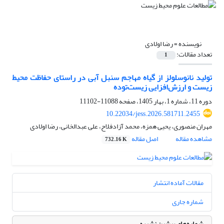
نویسنده =
رضا اولادی
تعداد مقالات:
1
تولید نانوسلولز از گیاه مهاجم سنبل آبی در راستای حفاظت محیط
زیست و ارزش‌افزایی زیست‌توده
دوره 11، شماره 1، بهار 1405، صفحه
11088-11102
10.22034/jess.2026.581711.2455
مهران منصوری، یحیی همزه، محمد آزادفلاح، علی عبدالخانی، رضا اولادی
مشاهده مقاله
اصل مقاله
732.16 K
مقالات آماده انتشار
شماره جاری
شماره‌های پیشین نشریه