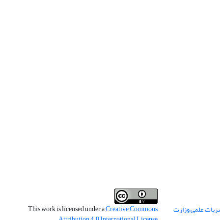
This work is licensed under a
Creative Commons
ریات علمی وزارت
.
Attribution 4.0 International License