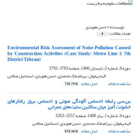
نویسنده =
حسن هویدی
تعداد مقالات:
4
Environmental Risk Assessment of Noise Pollution Caused
by Construction Activities (Case Study: Metro Line 3, 7th
District Tehran)
دوره 6، شماره 2، تابستان 1400، صفحه
3783-3792
الهه پهلوان، بهرام ملک محمدی، حسن هویدی، اسماعیل صالحی
مشاهده مقاله
اصل مقاله
750.79 K
بررسی رابطه احساس آلودگی صوتی و احساس بروز رفتارهای
خشونت آمیز میان ساکنین سایت‌های عمرانی
دوره 6، شماره 1، بهار 1400، صفحه
3257-3263
الهه پهلوان، بهرام ملک محمدی، حسن هویدی، اسماعیل صالحی
مشاهده مقاله
اصل مقاله
978.58 K