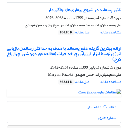
تاثیر پسماند در شیوع بیماری‌های واگیردار
دوره 5، شماره 4، زمستان 1399، صفحه
3068-3076
علی سعیدیان راد، محمد سعیدیان راد، مریم پازوکی، حسن هویدی
مشاهده مقاله
اصل مقاله
850.88 K
ارائه بهترین گزینه دفع پسماند با هدف به حداکثر رساندن بازیابی
انرژی توسط ابزار ارزیابی چرخه حیات (مطالعه موردی: شهر چهارباغ
کرج)
دوره 5، شماره 3، پاییز 1399، صفحه
2934-2942
علی سعیدیان راد، حسن هویدی، Maryam Pazoki
مشاهده مقاله
اصل مقاله
962.61 K
مقالات آماده انتشار
شماره جاری