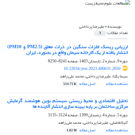
نویسنده =
علیرضا پرداختی
تعداد مقالات:
3
ارزیابی ریسک فلزات سنگین در ذرات معلق (PM2.5 و PM10)
انتشار یافته از یک کارخانه سیمان واقع در بجنورد، ایران
دوره 9، شماره 2، تابستان 1403، صفحه
8241-8250
10.22034/jess.2023.400631.2050
سیما یکتا، علیرضا پرداختی، محمد علی زاهد
مشاهده مقاله
اصل مقاله
514.75 K
تحلیل اقتصادی و محیط زیستی سیستم نوین هوشمند گرمایش
مرکزی ساختمان بر پایه بهینه سازی انتشار آلاینده ها
دوره 5، شماره 4، زمستان 1399، صفحه
3124-3135
آتیلا فاضلی، علیرضا پرداختی، محمدعلی زاهد
مشاهده مقاله
اصل مقاله
1.02 M