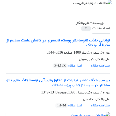
نویسنده =
علی بافکار
تعداد مقالات:
2
توانایی جاذب نانوساختار پوسته تخممرغ در کاهش غلظت سدیم از
محیط آب و خاک
دوره 6، شماره 1، بهار 1400، صفحه
3336-3344
علی بافکار، اکبر رسولی
مشاهده مقاله
اصل مقاله
344.51 K
بررسی حذف عنصر نیترات از محلول‌های آبی توسط جاذب‌های نانو
ساختار در سیستم جذب پیوسته خاک
دوره 4، شماره 2، تابستان 1398، صفحه
1340-1349
علی بافکار، ندا بابلی
مشاهده مقاله
اصل مقاله
1.04 M