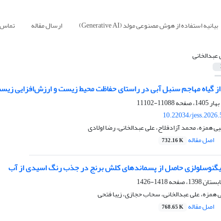
بیانیه استفاده از هوش مصنوعی مولد (Generative AI)
ارسال مقاله
تماس ب
 عبدالخانی
 از گیاه مهاجم سنبل آبی در راستای حفاظت محیط زیست و ارزش‌افزایی زیس
11088-11102
10.22034/jess.2026
ی همزه، محمد آزادفلاح، علی عبدالخانی، رضا اولادی
اصل مقاله
732.16 K
لیگنوسلولزی حاصل از پسماندهای کلش برنج در جذب رنگ اسیدی از آب
1418-1426
 همزه، علی عبدالخانی، سحاب حجازی، زیبا فتحی
اصل مقاله
768.65 K