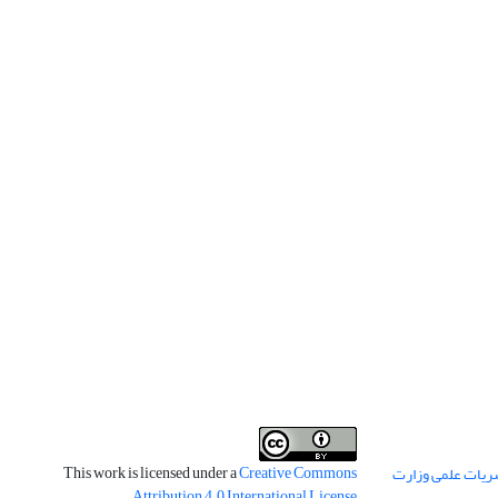
This work is licensed under a
Creative Commons
ریات علمی وزارت
.
Attribution 4.0 International License