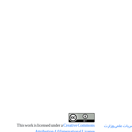
This work is licensed under a
Creative Commons
ریات علمی وزارت
.
Attribution 4.0 International License