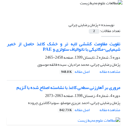
نویسنده =
پژمان رضایتی چرانی
تعداد مقالات:
2
تقویت مقاومت کششی لایه تر و خشک کاغذ حاصل از خمیر
شیمیایی-مکانیکی با نانوالیاف سلولزی و PAE
دوره 5، شماره 2، تابستان 1399، صفحه
2458-2465
پژمان رضایتی چرانی، محمد مرادیان، سیده فائقه موسوی
مشاهده مقاله
اصل مقاله
948.8 K
مروری بر آهارزنی سطحی کاغذ با نشاسته اصلاح شده با آنزیم
دوره 4، شماره 4، زمستان 1398، صفحه
2063-2073
پژمان رضایتی چرانی، احمد عزیزی موصلو، سونیا کلانتری چروده
مشاهده مقاله
اصل مقاله
842.73 K