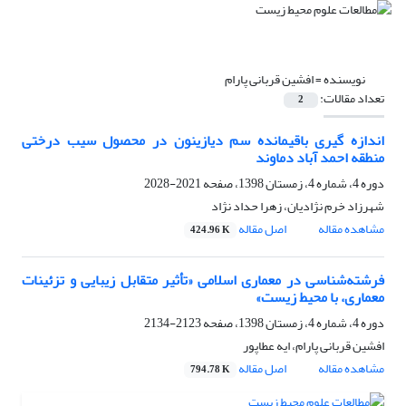
نویسنده =
افشین قربانی پارام
تعداد مقالات:
2
اندازه گیری باقیمانده سم دیازینون در محصول سیب درختی
منطقه احمد آباد دماوند
دوره 4، شماره 4، زمستان 1398، صفحه
2021-2028
شهرزاد خرم نژادیان، زهرا حداد نژاد
مشاهده مقاله
اصل مقاله
424.96 K
فرشته‌شناسی در معماری اسلامی «تأثیر متقابل زیبایی و تزئینات
معماری، با محیط زیست»
دوره 4، شماره 4، زمستان 1398، صفحه
2123-2134
افشین قربانی پارام، ایه عطاپور
مشاهده مقاله
اصل مقاله
794.78 K