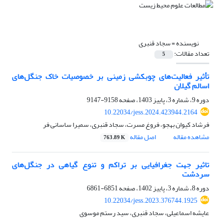
نویسنده =
سجاد قنبری
تعداد مقالات:
5
تأثیر فعالیت‌های چوبکشی زمینی بر خصوصیات خاک جنگل‌های
اسالم گیلان
دوره 9، شماره 3، پاییز 1403، صفحه
9158-9147
10.22034/jess.2024.423944.2164
فرشاد کیوان بهجو، فروغ مسرت، سجاد قنبری، سمیرا ساسانی فر
مشاهده مقاله
اصل مقاله
763.89 K
تاثیر جهت جغرافیایی بر تراکم و تنوع‌ گیاهی در جنگل‌های
سردشت
دوره 8، شماره 3، پاییز 1402، صفحه
6851-6861
10.22034/jess.2023.376744.1925
عایشه اسماعیلی، سجاد قنبری، سید رستم موسوی