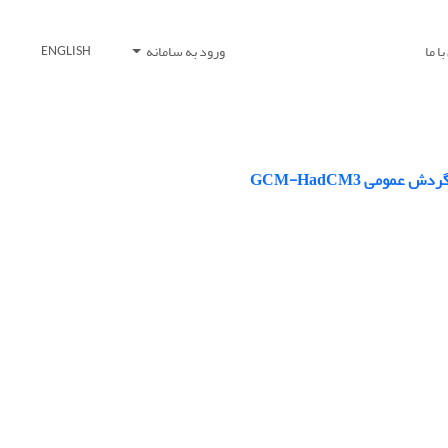
ا ما
ورود به سامانه
ENGLISH
ومی GCM-HadCM3