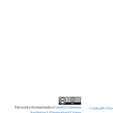
This work is licensed under a
Creative Commons
ریات علمی وزارت
.
Attribution 4.0 International License