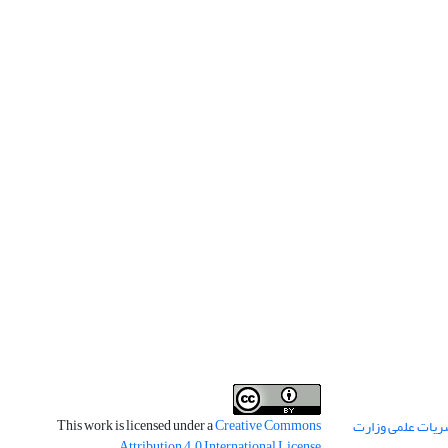
This work is licensed under a
Creative Commons
ریات علمی وزارت
.
Attribution 4.0 International License