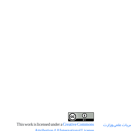
This work is licensed under a
Creative Commons
ریات علمی وزارت
.
Attribution 4.0 International License