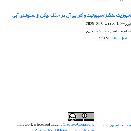
امپوزیت منگنز/سپیولیت و کارایی آن در حذف نیکل از محلولهای آبی
2823-2829
حانیه عباسلو، سمیه بختیاری
اصل مقاله
1.09 M
This work is licensed under a
Creative Commons
ریات علمی وزارت
.
Attribution 4.0 International License