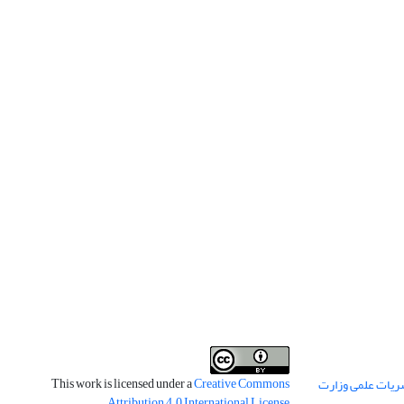
This work is licensed under a
Creative Commons
ریات علمی وزارت
.
Attribution 4.0 International License