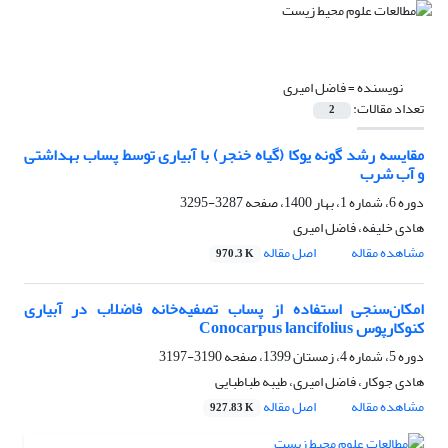
نویسنده =
فاضل امیری
تعداد مقالات:
2
مقایسه رشد گونه یوکا (گیاه خنجر) با آبیاری توسط پساب بهداشتی
و آب شرب
دوره 6، شماره 1، بهار 1400، صفحه
3287-3295
هادی خلیفه، فاضل امیری
مشاهده مقاله
اصل مقاله
970.3 K
امکان‌سنجی استفاده از پساب تصفیه‌خانه فاضلاب در آبیاری
کنوکارپوس Conocarpus lancifolius
دوره 5، شماره 4، زمستان 1399، صفحه
3190-3197
هادی جوکار، فاضل امیری، طیبه طباطبایی
مشاهده مقاله
اصل مقاله
927.83 K