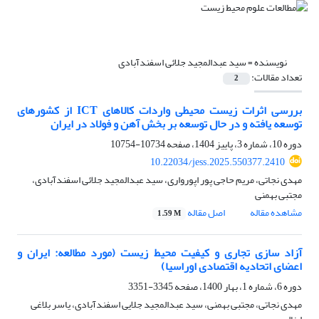
نویسنده =
سید عبدالمجید جلائی اسفندآبادی
تعداد مقالات:
2
بررسی اثرات زیست محیطی واردات کالاهای ICT از کشورهای
توسعه یافته و در حال توسعه بر بخش آهن و فولاد در ایران
دوره 10، شماره 3، پاییز 1404، صفحه
10734-10754
10.22034/jess.2025.550377.2410
مهدی نجاتی، مریم حاجی پور اپورواری، سید عبدالمجید جلائی اسفندآبادی،
مجتبی بهمنی
مشاهده مقاله
اصل مقاله
1.59 M
آزاد سازی تجاری و کیفیت محیط زیست (مورد مطالعه: ایران و
اعضای اتحادیه اقتصادی اوراسیا)
دوره 6، شماره 1، بهار 1400، صفحه
3345-3351
مهدی نجاتی، مجتبی بهمنی، سید عبدالمجید جلایی اسفندآبادی، یاسر بلاغی