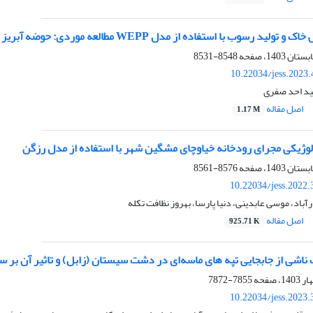
 رسوب با استفاده از مدل WEPP مطالعه موردی: حوضه آبریز قنبرلو
8548-8531
10.22034/jess.2023
ید احد صفری
اصل مقاله
1.17 M
لوژیکی مجرای رودخانه خیاوچای مشگین شهر با استفاده از مدل رزگن
8576-8561
10.22034/jess.2022
آباد، موسی عابدینی، دنیا پارسا، بهروز نظافت تکله
اصل مقاله
925.71 K
 ناشی از جابجایی تپه های ماسه‌ای در دشت سیستان (زابل) و تاثیر آن بر س
7855-7872
10.22034/jess.2023