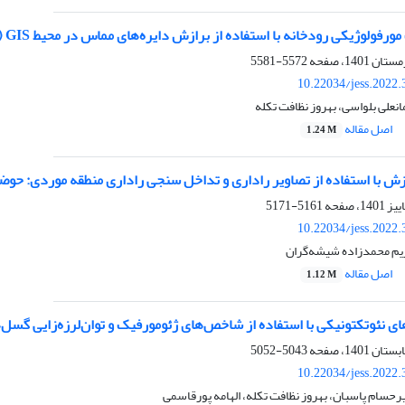
وژیکی رودخانه با استفاده از برازش دایره‌های مماس در محیط GIS (مطالعه موردی رودخانه کهمان الشتر)
5572-5581
10.22034/jess.2022
انعلی بلواسی، بهروز نظافت تکله
اصل مقاله
1.24 M
زش با استفاده از تصاویر راداری و تداخل سنجی راداری منطقه موردی: حوض
5161-5171
10.22034/jess.2022
یم محمدزاده شیشه‌گران
اصل مقاله
1.12 M
ی نئوتکتونیکی با استفاده از شاخص‌های ژئومورفیک و توان‌لرزه‌زایی گسل‌ه
5043-5052
10.22034/jess.2022
رحسام پاسبان، بهروز نظافت تکله، الهامه پورقاسمی