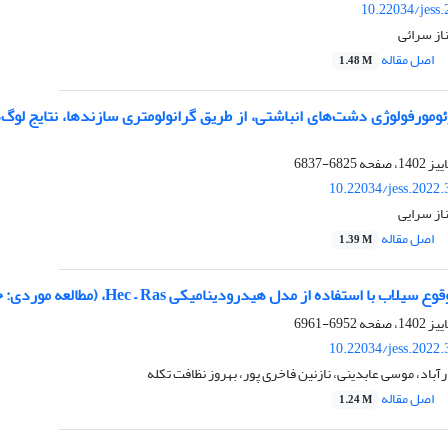
10.22034/jess
از سرائی
اصل مقاله
1.48 M
مورفولوژی دشت‌های انباشتی، از طریق گرانولومتری سازند‌ها، نتایج لوگ
6825-6837
10.22034/jess.2022
از سرایی
اصل مقاله
1.39 M
تفاده از مدل هیدرودینامیکی Hec – Ras، (مطالعه موردی: حوضه آبخیز قره‌سو _ استان کرمانشاه)
6952-6961
10.22034/jess.2022
آباد، موسی عابدینی، نازنین فاخری پور، بهروز نظافت تکله
اصل مقاله
1.24 M