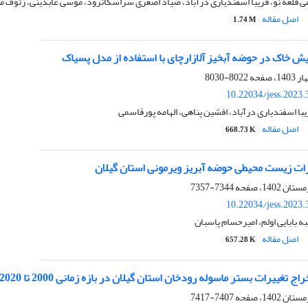
 قلعه نو، فریبا اسفندیاری درآباد، صیاد اصغری سراسکانرود، موسی عابدینی، رئوف م
اصل مقاله
1.74 M
ش خاک در حوضه آبخیز آلازارچای با استفاده از مدل پسیاک
8022-8030
10.22034/jess.2023
با اسفندیاری درآباد، افشین پناهی، الهامه پورقاسمی
اصل مقاله
668.73 K
رات زیست محیطی حوضه آبریز ویرمونی استان گیلان
7344-7357
10.22034/jess.2023
 بابایی اولم، امیرحسام پاسبان
اصل مقاله
657.28 K
 بستر ماسوله رودخان استان گیلان در بازه زمانی 2000 تا 2020 با استفاده از پردازش تصاویر ماهواره ای
7407-7417