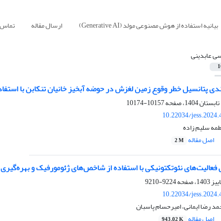
بیانیه استفاده از هوش مصنوعی مولد (Generative AI)
ارسال مقاله
تماس ب
ی عابدینی
1
ندی پتانسیل خطر وقوع زمین لغزش در حوضه آبخیز خانیان تنکابن با استفا
10157-10174
10.22034/jess.2024
طمه سلیم زاده
اصل مقاله
2 M
ت‌های نئوتکتونیکی با استفاده از شاخص‌های ژئومورفیک و بهره‌گیری از سامانه GIS (مطالعه موردی: حوضه دیز
9224-9210
10.22034/jess.2024
د رضا ایمانی، امیرحسام پاسبان
اصل مقاله
943.02 K