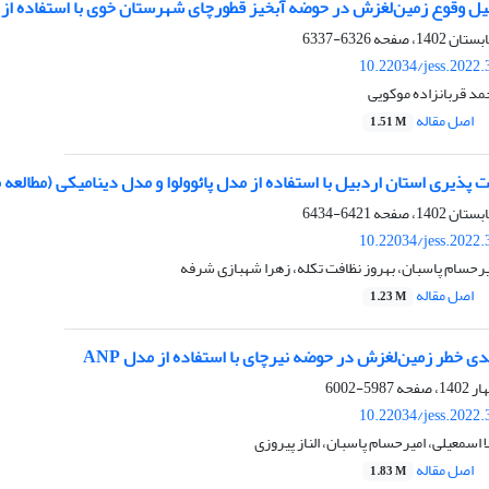
یل وقوع زمین‌لغزش در حوضه آبخیز قطورچای شهرستان خوی با استفاده از رو
6326-6337
10.22034/jess.2022
د قربانزاده موکویی
اصل مقاله
1.51 M
ت پذیری استان اردبیل با استفاده از مدل پائوولوا و مدل دینامیکی (مطالع
6421-6434
10.22034/jess.2022
رحسام پاسبان، بهروز نظافت تکله، زهرا شهبازی شرفه
اصل مقاله
1.23 M
دی خطر زمین‌لغزش در حوضه نیرچای با استفاده از مدل ANP
5987-6002
10.22034/jess.2022
 اسمعیلی، امیرحسام پاسبان، الناز پیروزی
اصل مقاله
1.83 M