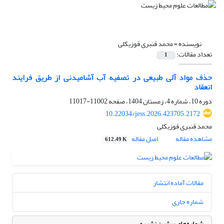
نویسنده =
محمد قنبری قوزیکلی
تعداد مقالات:
1
حذف مواد آلی طبیعی در تصفیه آب آشامیدنی از طریق فرایند
انعقاد
دوره 10، شماره 4، زمستان 1404، صفحه
11002-11017
10.22034/jess.2026.423705.2172
محمد قنبری قوزیکلی
مشاهده مقاله
اصل مقاله
612.49 K
مقالات آماده انتشار
شماره جاری
شماره‌های پیشین نشریه