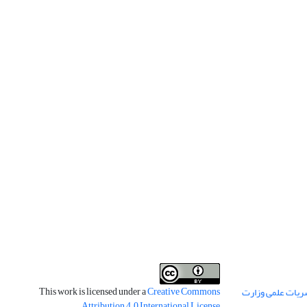
This work is licensed under a
Creative Commons
ریات علمی وزارت
.
Attribution 4.0 International License