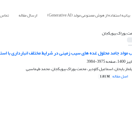
بیانیه استفاده از هوش مصنوعی مولد (Generative AI)
ارسال مقاله
تماس ب
ت بوراک بیویکجان
 مواد جامد محلول غده های سیب زمینی در شرایط مختلف انبارداری با استفاده
3975-3984
لماز بایحان، اسماعیل کاودیر، محمت بوراک بیویکجان، محمد طهماسبی
اصل مقاله
1.01 M