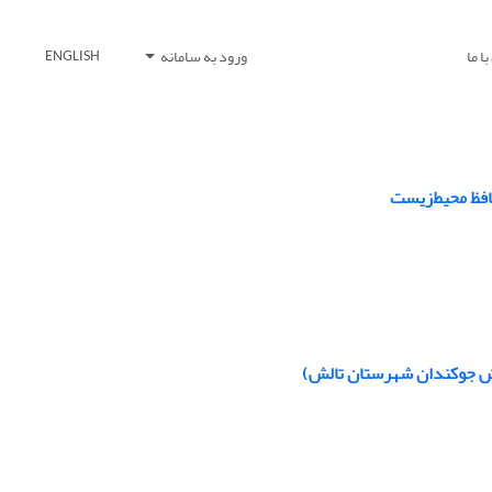
ا ما
ورود به سامانه
ENGLISH
افظ محیط‌زیست
خش جوکندان شهرستان تالش)