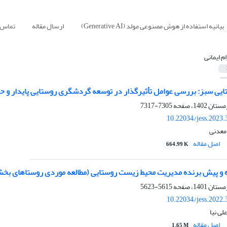
بیانیه استفاده از هوش مصنوعی مولد (Generative AI)
ارسال مقاله
تماس ب
م ایمانی
ی سبز: بررسی عوامل تأثیرگذار در توسعه گردشگری روستایی پایدار و ح
7305-7317
10.22034/jess.2023
 معدنی
اصل مقاله
664.99 K
ه و پیش برنده مدیریت محیط زیست روستایی (مطالعه موردی روستاهای ب
5615-5623
10.22034/jess.2022
لی نیا
اصل مقاله
1.65 M