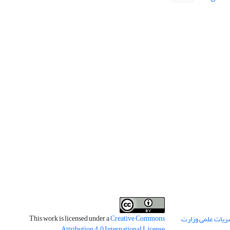
This work is licensed under a
Creative Commons
ریات علمی وزارت
.
Attribution 4.0 International License