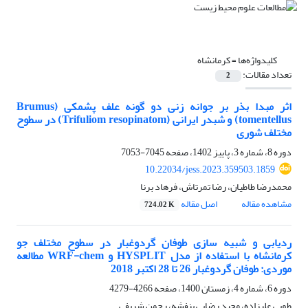
کلیدواژه‌ها =
کرمانشاه
تعداد مقالات:
2
اثر مبدا بذر بر جوانه زنی دو گونه علف پشمکی (Brumus
tomentellus) و شبدر ایرانی (Trifuliom resopinatom) در سطوح
مختلف شوری
دوره 8، شماره 3، پاییز 1402، صفحه
7045-7053
10.22034/jess.2023.359503.1859
محمدرضا طاطیان، رضا تمرتاش، فرهاد برنا
مشاهده مقاله
اصل مقاله
724.02 K
ردیابی و شبیه سازی طوفان گردوغبار در سطوح مختلف جو
کرمانشاه با استفاده از مدل HYSPLIT و WRF-chem مطالعه
موردی: طوفان گردوغبار 26 تا 28 اکتبر 2018
دوره 6، شماره 4، زمستان 1400، صفحه
4266-4279
طوبی علیزاده، مجید رضایی بنفشه، رحمن شریفی