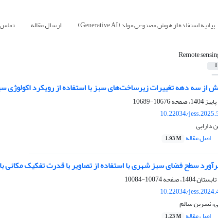
بیانیه استفاده از هوش مصنوعی مولد (Generative AI)
ارسال مقاله
تماس ب
Remote sensin
1
ش از سه دهه تغییرات زیرساخت‌های سبز با استفاده از رویکرد اکولوژی 
10676-10689
10.22034/jess.2025
 دارابی
اصل مقاله
1.93 M
آورد سطح فضای سبز شهری با استفاده از تصاویر با قدرت تفکیک مکانی بالا
10074-10084
10.22034/jess.2024
، نسرین سالم
اصل مقاله
1.23 M