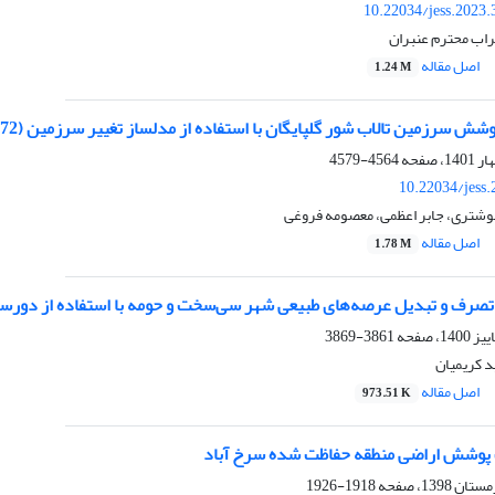
10.22034/jess.2023
اب محترم عنبران
اصل مقاله
1.24 M
ش سرزمین تالاب شور گلپایگان با استفاده از مدلساز تغییر سرزمین (1972-2018)
4564-4579
10.22034/jess
شتری، جابر اعظمی، معصومه فروغی
اصل مقاله
1.78 M
رف و تبدیل عرصه‌های طبیعی شهر سی‌سخت و حومه با استفاده از دورسن
3861-3869
 کریمیان
اصل مقاله
973.51 K
 پوشش اراضی منطقه حفاظت شده سرخ آباد
1918-1926