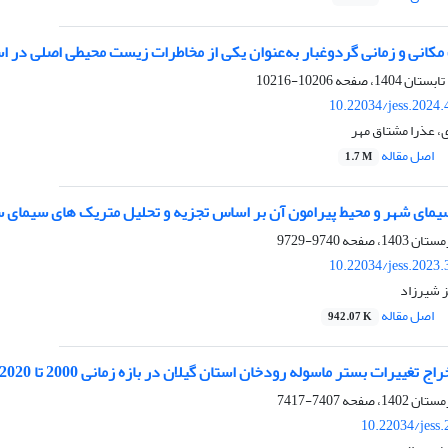
کانی و زمانی گردوغبار به‌عنوان یکی از مخاطرات زیست‌ محیطی اصلی در اس
10206-10216
10.22034/jess.2024
، عذرا مشتاق مهر
اصل مقاله
1.7 M
یمای شهر و محیط پیرامون آن بر اساس تجزیه و تحلیل متریک های سیمای 
9740-9729
10.22034/jess.2023
ز شیرزاد
اصل مقاله
942.07 K
 بستر ماسوله رودخان استان گیلان در بازه زمانی 2000 تا 2020 با استفاده از پردازش تصاویر ماهواره ای
7407-7417
10.22034/jess