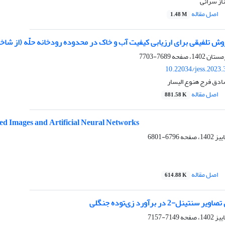
از سرائی
اصل مقاله
1.48 M
وش تلفیقی برای ارزیابی کیفیت آب و خاک در محدوده رودخانه حلّه (از شاخ
7689-7703
10.22034/jess.2023
ادق فرج هنوع الیسار
اصل مقاله
881.58 K
d Images and Artificial Neural Networks
6796-6801
اصل مقاله
614.88 K
نل-2 در برآورد زی‌توده جنگلی
7149-7157