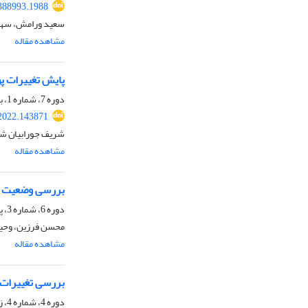
.388993.1988
سعید ورامش، سهر
مشاهده مقاله
پایش تغییرات پوش
دوره 7، شماره 1، بهار 1401، صفحه
.2022.143871
شریف جورابیان شو
مشاهده مقاله
بررسی وضعیت تص
دوره 6، شماره 3، پاییز 1400، صفحه
محسن فرزین، وحید
مشاهده مقاله
بررسی تغییرات
دوره 4، شماره 4، زمستان 1398، صفحه