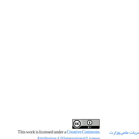
This work is licensed under a
Creative Commons
ریات علمی وزارت
.
Attribution 4.0 International License