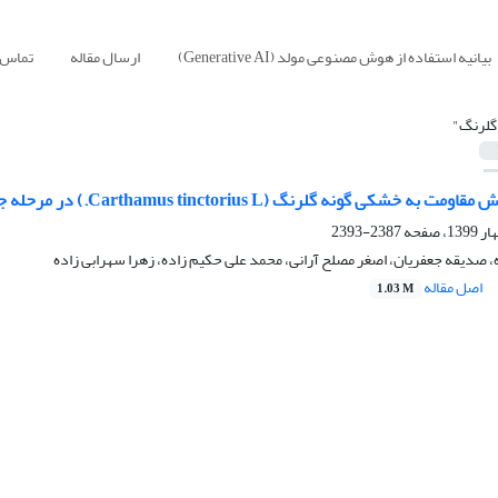
بیانیه استفاده از هوش مصنوعی مولد (Generative AI)
ارسال مقاله
تماس ب
گلرنگ"
شکی گونه گلرنگ (Carthamus tinctorius L.) در مرحله جوانه زنی و رشد
2387-2393
 صدیقه جعفریان، اصغر مصلح آرانی، محمد علی حکیم زاده، زهرا سهرابی زاده
اصل مقاله
1.03 M