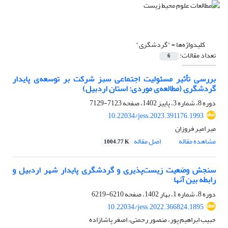
کلیدواژه‌ها =
"گردشگری"
تعداد مقالات:
6
بررسی تأثیر مسئولیت اجتماعی سبز شرکت بر توسعه‌ی پایدار
گردشگری (مطالعه‌ی موردی: استان اردبیل)
دوره 8، شماره 3، پاییز 1402، صفحه
7123-7129
10.22034/jess.2023.391176.1993
میر امیر فروزان
مشاهده مقاله
اصل مقاله
1004.77 K
سنجش وضعیت زیست‌پذیری و گردشگری پایدار شهر اردبیل و
رابطه بین آنها
دوره 8، شماره 1، بهار 1402، صفحه
6210-6219
10.22034/jess.2022.366824.1895
حبیب ابراهیم پور، منصور رحمتی، اصغر پاشازاده