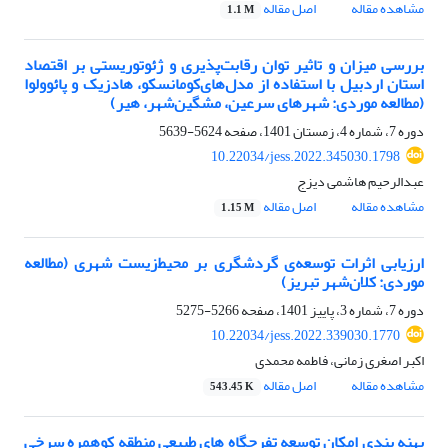
مشاهده مقاله
اصل مقاله
1.1 M
بررسی میزان و تاثیر توان رقابت‌پذیری و ژئوتوریستی بر اقتصاد
استان اردبیل با استفاده از مدل‌های‌کومانسکو، هادزیک و پائوولوا
(مطالعه موردی: شهرهای سرعین، مشگین‌شهر، هیر)
دوره 7، شماره 4، زمستان 1401، صفحه
5624-5639
10.22034/jess.2022.345030.1798
عبدالرحیم هاشمی دیزج
مشاهده مقاله
اصل مقاله
1.15 M
ارزیابی اثرات توسعه‌ی گردشگری بر محیط‌زیست شهری (مطالعه
موردی: کلان‌شهر تبریز)
دوره 7، شماره 3، پاییز 1401، صفحه
5266-5275
10.22034/jess.2022.339030.1770
اکبر اصغری زمانی، فاطمه محمدی
مشاهده مقاله
اصل مقاله
543.45 K
پهنه بندی امکان توسعه تفرجگاه های طبیعی منطقه کوهمره سرخی