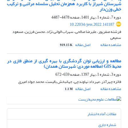
شهرستان شیراز با کاربرد هم‌زمان تحلیل سلسله مراتبی و ترکیب
خطی وزن‌دار
دوره 7، شماره 1، بهار 1401، صفحه
4478-4487
10.22034/jess.2022.141187
فرشته صفرپور، علیرضا صالحی، سهراب الوانی نژاد، محسن فرزین، مسعود
سمیعی
مشاهده مقاله
اصل مقاله
919.15 K
مطالعه و ارزیابی توان گردشگری با بهره گیری از منطق فازی در
محیط GIS (مطالعه موردی: شهرستان همدان)
دوره 3، شماره 1، بهار 1397، صفحه
659-672
فائزه چهرآذر، مهرداد نهاوندچی، جهانبخش بالیست، محمد جواد امیری
مشاهده مقاله
اصل مقاله
1.1 M
مقالات آماده انتشار
شماره جاری