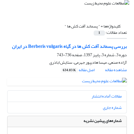
کلیدواژه‌ها =
" پسماند آفت کش ها "
تعداد مقالات:
1
بررسی پسماند آفت کش ها در گیاه Berberis vulgaris در ایران
دوره 3، شماره 3، پاییز 1397، صفحه
736-743
آزاده صنعی، مهسا هادیپور جهرمی، ستایش اباذری
مشاهده مقاله
اصل مقاله
634.03 K
مقالات آماده انتشار
شماره جاری
شماره‌های پیشین نشریه