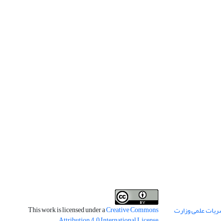
This work is licensed under a
Creative Commons
ریات علمی وزارت
.
Attribution 4.0 International License