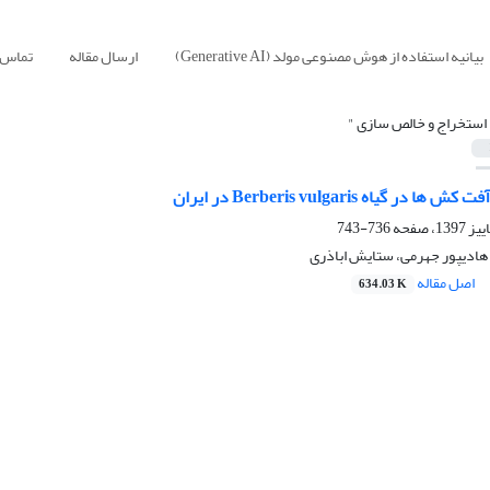
بیانیه استفاده از هوش مصنوعی مولد (Generative AI)
ارسال مقاله
تماس ب
 استخراج و خالص سازی "
 گیاه Berberis vulgaris در ایران
736-743
 هادیپور جهرمی، ستایش اباذری
اصل مقاله
634.03 K