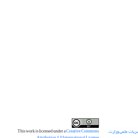
This work is licensed under a
Creative Commons
ریات علمی وزارت
.
Attribution 4.0 International License