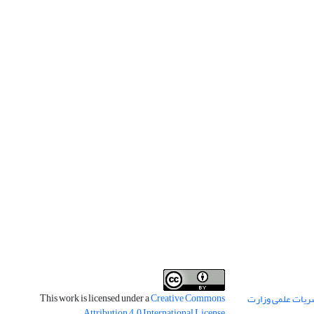
This work is licensed under a
Creative Commons
ریات علمی وزارت
.
Attribution 4.0 International License