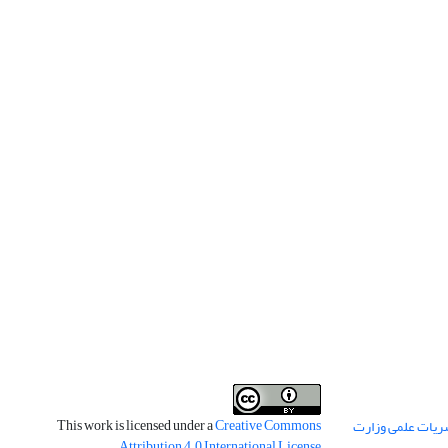
This work is licensed under a
Creative Commons
ریات علمی وزارت
.
Attribution 4.0 International License