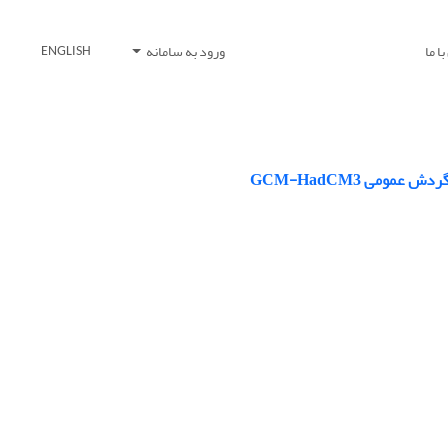
ا ما
ورود به سامانه
ENGLISH
ومی GCM-HadCM3