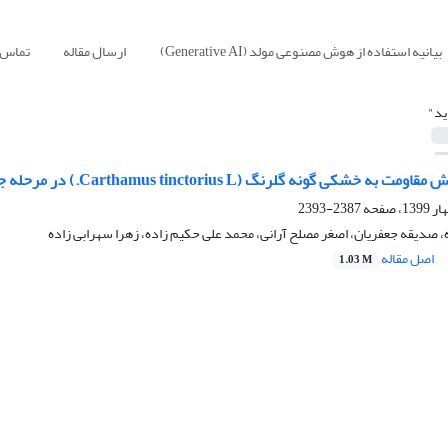
بیانیه استفاده از هوش مصنوعی مولد (Generative AI)
ارسال مقاله
تماس ب
ید"
شکی گونه گلرنگ (Carthamus tinctorius L.) در مرحله جوانه زنی و رشد
2387-2393
 صدیقه جعفریان، اصغر مصلح آرانی، محمد علی حکیم زاده، زهرا سهرابی زاده
اصل مقاله
1.03 M