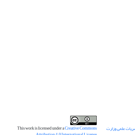
This work is licensed under a
Creative Commons
ریات علمی وزارت
.
Attribution 4.0 International License