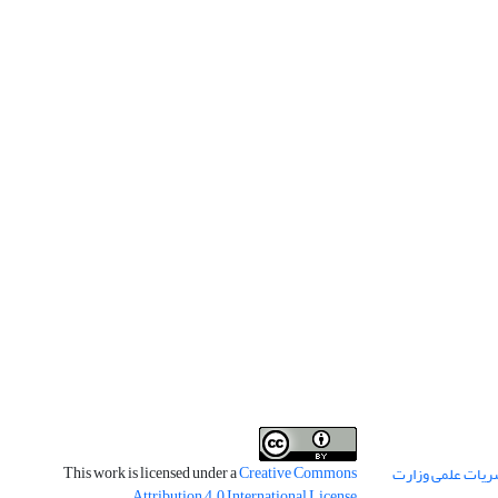
This work is licensed under a
Creative Commons
ریات علمی وزارت
.
Attribution 4.0 International License